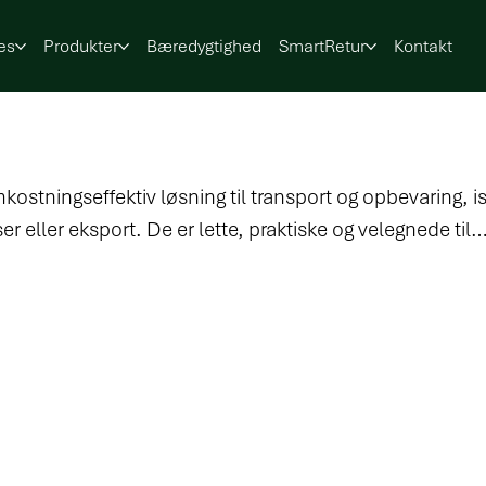
es
Produkter
Bæredygtighed
SmartRetur
Kontakt
ostningseffektiv løsning til transport og opbevaring, i
 eller eksport. De er lette, praktiske og velegnede til
n ikke returneres. Perfekte til engangsbrug, samtidig me
 funktionalitet og bæreevne.