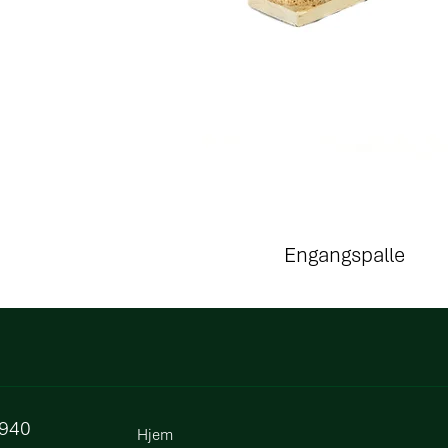
Engangspalle
8940
Hjem