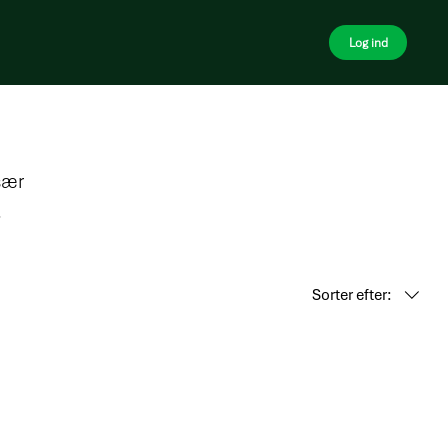
Log ind
sær
d at
Sorter efter: