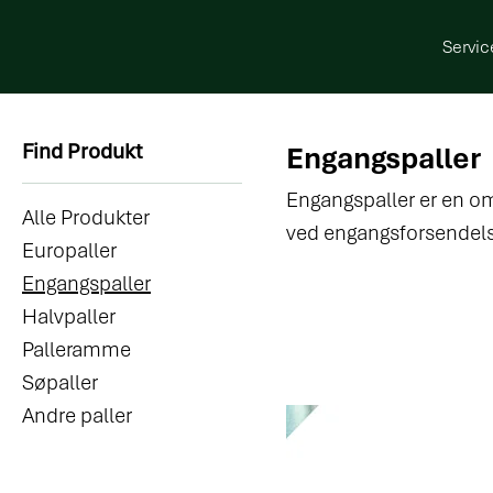
Servic
Find Produkt
Engangspaller
Engangspaller er en omk
Alle Produkter
ved engangsforsendelser
Europaller
situationer, hvor palle
Engangspaller
de opfylder kravene til
Halvpaller
Palleramme
Søpaller
Andre paller