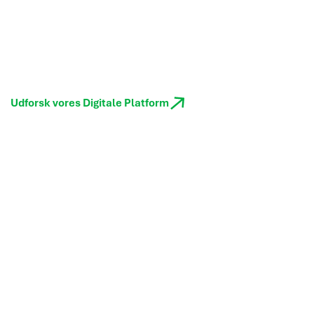
Platformen gør det let at tilføje, spore og
kontrollere alle dine sites i ét samlet system.
Uanset om du udvider eller optimerer, kører driften
lige så smidigt – uanset hvor du er.
Udforsk vores Digitale Platform