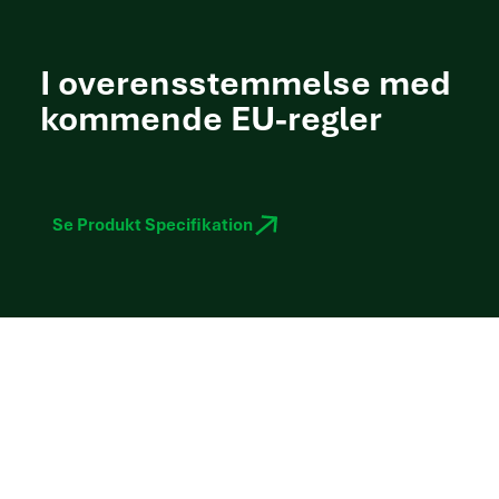
I overensstemmelse med
kommende EU-regler
Se Produkt Specifikation
Vokser med din forretning
Håndterer du flere lokationer? Intet problem.