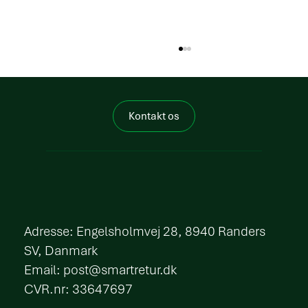
Kontakt os
Posten Bring AS vælger SmartRetur
​Adresse: Engelsholmvej 28, 8940 Randers
SV, Danmark
Email:
post@smartretur.dk
CVR.nr: 33647697