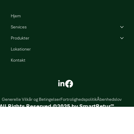
Hjem
Services
Produkter
Lokationer
Kontakt
Generelle Vilkår og Betingelser
Fortrolighedspolitik
Åbenhedslov
All Rights Reserved ©2025 by SmartRetur
™